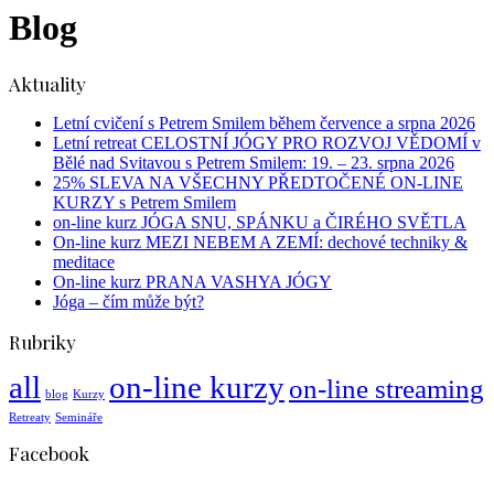
Blog
Aktuality
Letní cvičení s Petrem Smilem během července a srpna 2026
Letní retreat CELOSTNÍ JÓGY PRO ROZVOJ VĚDOMÍ v
Bělé nad Svitavou s Petrem Smilem: 19. – 23. srpna 2026
25% SLEVA NA VŠECHNY PŘEDTOČENÉ ON-LINE
KURZY s Petrem Smilem
on-line kurz JÓGA SNU, SPÁNKU a ČIRÉHO SVĚTLA
On-line kurz MEZI NEBEM A ZEMÍ: dechové techniky &
meditace
On-line kurz PRANA VASHYA JÓGY
Jóga – čím může být?
Rubriky
all
on-line kurzy
on-line streaming
blog
Kurzy
Retreaty
Semináře
Facebook