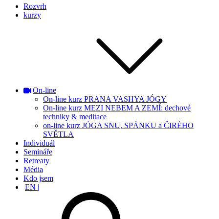
Rozvrh
kurzy
On-line
On-line kurz PRANA VASHYA JÓGY
On-line kurz MEZI NEBEM A ZEMÍ: dechové
techniky & meditace
on-line kurz JÓGA SNU, SPÁNKU a ČIRÉHO
SVĚTLA
Individuál
Semináře
Retreaty
Média
Kdo jsem
EN |