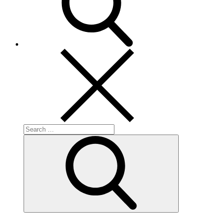
Search
for:
Search