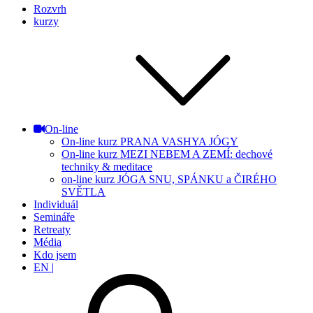
Rozvrh
kurzy
On-line
On-line kurz PRANA VASHYA JÓGY
On-line kurz MEZI NEBEM A ZEMÍ: dechové
techniky & meditace
on-line kurz JÓGA SNU, SPÁNKU a ČIRÉHO
SVĚTLA
Individuál
Semináře
Retreaty
Média
Kdo jsem
EN |