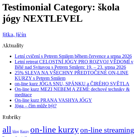
Testimonial Category:
škola
jógy NEXTLEVEL
Jitka, Jičín
Aktuality
Letní cvičení s Petrem Smilem během července a srpna 2026
Letní retreat CELOSTNÍ JÓGY PRO ROZVOJ VĚDOMÍ v
Bělé nad Svitavou s Petrem Smilem: 19. – 23. srpna 2026
25% SLEVA NA VŠECHNY PŘEDTOČENÉ ON-LINE
KURZY s Petrem Smilem
on-line kurz JÓGA SNU, SPÁNKU a ČIRÉHO SVĚTLA
On-line kurz MEZI NEBEM A ZEMÍ: dechové techniky &
meditace
On-line kurz PRANA VASHYA JÓGY
Jóga – čím může být?
Rubriky
all
on-line kurzy
on-line streaming
blog
Kurzy