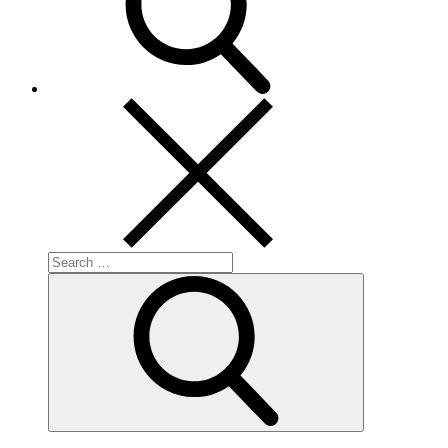
Search
for:
Search