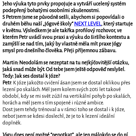
Jeho výuka tyto prvky propojuje a vytváří ucelený systém
podepřený bohatými osobními zkušenostmi.
S Petrem jsme se původně sešli, abychom si popovídali o
druhém běhu naší „jógové školy“
NEXT LEVEL
, který startuje
v květnu. Výsledkem je ale takřka profilový rozhovor, ve
kterém Petr uvádí svou praxi a výuku do širšího kontextu a
zamýšlí se nad tím, jaký by vlastně měla mít praxe jógy
smysl pro dnešního člověka. Přeji příjemnou zábavu.
Martin:
Neodolám se nezeptat na tu nejkýčovitější otázku,
jaká snad může být. Od tebe jsem ještě odpověď neslyšel.
Tedy: Jak ses dostal k józe?
Petr
: K józe jakožto cvičení ásan jsem se dostal oklikou přes
lezení po skalách. Měl jsem kolem svých 20ti let takové
období, kdy se mi svět zúžil na vertikální pohyb po skalách,
horách a měl jsem s tím spojené i různé ambice.
Dost jsem tehdy trénoval a v rámci toho se dostal i k józe,
neboť jsem se kdesi doslechl, že je to k lezení ideální
doplněk.
Jógu dnes není možné “nepotkat”, ale jen málokdo se do ní