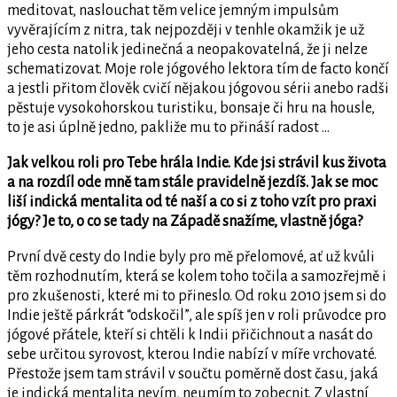
meditovat, naslouchat těm velice jemným impulsům
vyvěrajícím z nitra, tak nejpozději v tenhle okamžik je už
jeho cesta natolik jedinečná a neopakovatelná, že ji nelze
schematizovat. Moje role jógového lektora tím de facto končí
a jestli přitom člověk cvičí nějakou jógovou sérii anebo radši
pěstuje vysokohorskou turistiku, bonsaje či hru na housle,
to je asi úplně jedno, pakliže mu to přináší radost …
Jak velkou roli pro Tebe hrála Indie. Kde jsi strávil kus života
a na rozdíl ode mně tam stále pravidelně jezdíš. Jak se moc
liší indická mentalita od té naší a co si z toho vzít pro praxi
jógy? Je to, o co se tady na Západě snažíme, vlastně jóga?
První dvě cesty do Indie byly pro mě přelomové, ať už kvůli
těm rozhodnutím, která se kolem toho točila a samozřejmě i
pro zkušenosti, které mi to přineslo. Od roku 2010 jsem si do
Indie ještě párkrát “odskočil”, ale spíš jen v roli průvodce pro
jógové přátele, kteří si chtěli k Indii přičichnout a nasát do
sebe určitou syrovost, kterou Indie nabízí v míře vrchovaté.
Přestože jsem tam strávil v součtu poměrně dost času, jaká
je indická mentalita nevím, neumím to zobecnit. Z vlastní