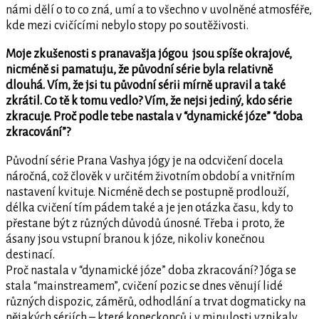
námi dělí o to co zná, umí a to všechno v uvolněné atmosféře,
kde mezi cvičícími nebylo stopy po soutěživosti.
Moje zkušenosti s pranavašja jógou jsou spíše okrajové,
nicméně si pamatuju, že původní série byla relativně
dlouhá. Vím, že jsi tu původní sérii mírně upravil a také
zkrátil. Co tě k tomu vedlo? Vím, že nejsi jediný, kdo série
zkracuje. Proč podle tebe nastala v “dynamické józe” “doba
zkracování”?
Původní série Prana Vashya jógy je na odcvičení docela
náročná, což člověk v určitém životním období a vnitřním
nastavení kvituje. Nicméně dech se postupně prodlouží,
délka cvičení tím pádem také a je jen otázka času, kdy to
přestane být z různých důvodů únosné. Třeba i proto, že
ásany jsou vstupní branou k józe, nikoliv konečnou
destinací.
Proč nastala v “dynamické józe” doba zkracování? Jóga se
stala “mainstreamem”, cvičení pozic se dnes věnují lidé
různých dispozic, záměrů, odhodlání a trvat dogmaticky na
nějakých sériích – které koneckonců i v minulosti vznikaly