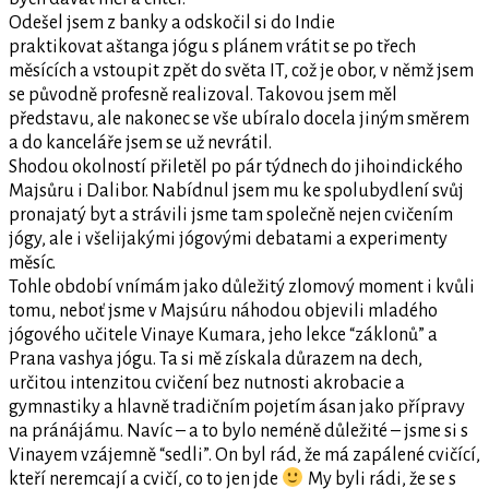
Odešel jsem z banky a odskočil si do Indie
praktikovat aštanga jógu s plánem vrátit se po třech
měsících a vstoupit zpět do světa IT, což je obor, v němž jsem
se původně profesně realizoval. Takovou jsem měl
představu, ale nakonec se vše ubíralo docela jiným směrem
a do kanceláře jsem se už nevrátil.
Shodou okolností přiletěl po pár týdnech do jihoindického
Majsůru i Dalibor. Nabídnul jsem mu ke spolubydlení svůj
pronajatý byt a strávili jsme tam společně nejen cvičením
jógy, ale i všelijakými jógovými debatami a experimenty
měsíc.
Tohle období vnímám jako důležitý zlomový moment i kvůli
tomu, neboť jsme v Majsúru náhodou objevili mladého
jógového učitele Vinaye Kumara, jeho lekce “záklonů” a
Prana vashya jógu. Ta si mě získala důrazem na dech,
určitou intenzitou cvičení bez nutnosti akrobacie a
gymnastiky a hlavně tradičním pojetím ásan jako přípravy
na pránájámu. Navíc – a to bylo neméně důležité – jsme si s
Vinayem vzájemně “sedli”. On byl rád, že má zapálené cvičící,
kteří neremcají a cvičí, co to jen jde
My byli rádi, že se s