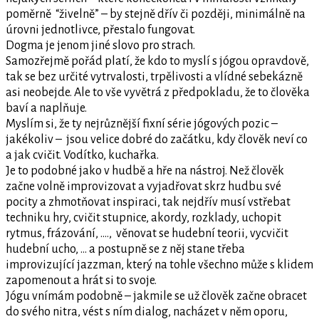
poměrně “živelně” – by stejně dřív či později, minimálně na
úrovni jednotlivce, přestalo fungovat.
Dogma je jenom jiné slovo pro strach.
Samozřejmě pořád platí, že kdo to myslí s jógou opravdově,
tak se bez určité vytrvalosti, trpělivosti a vlídné sebekázně
asi neobejde. Ale to vše vyvětrá z předpokladu, že to člověka
baví a naplňuje.
Myslím si, že ty nejrůznější fixní série jógových pozic –
jakékoliv – jsou velice dobré do začátku, kdy člověk neví co
a jak cvičit. Vodítko, kuchařka.
Je to podobné jako v hudbě a hře na nástroj. Než člověk
začne volně improvizovat a vyjadřovat skrz hudbu své
pocity a zhmotňovat inspiraci, tak nejdřív musí vstřebat
techniku hry, cvičit stupnice, akordy, rozklady, uchopit
rytmus, frázování, …., věnovat se hudební teorii, vycvičit
hudební ucho, … a postupně se z něj stane třeba
improvizující jazzman, který na tohle všechno může s klidem
zapomenout a hrát si to svoje.
Jógu vnímám podobně – jakmile se už člověk začne obracet
do svého nitra, vést s ním dialog, nacházet v něm oporu,