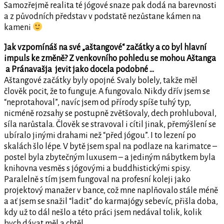
Samozřejmě realita té jógové snaze pak dodá na barevnosti
a z původních představ v podstatě nezůstane kámen na
kameni
Jak vzpomínáš na své „aštangové“ začátky a co byl hlavní
impuls ke změně? Z venkovního pohledu se mohou Aštanga
a Pránavašja jevit jako docela podobné …
Aštangové začátky byly opojné. Svaly bolely, takže měl
člověk pocit, že to funguje. A fungovalo. Nikdy dřív jsem se
“neprotahoval”, navíc jsem od přírody spíše tuhý typ,
nicméně rozsahy se postupně zvětšovaly, dech prohluboval,
síla narůstala. Člověk se stravoval i cítil jinak, přemýšlení se
ubíralo jinými drahami než “před jógou”. I to lezení po
skalách šlo lépe. V bytě jsem spal na podlaze na karimatce –
postel byla zbytečným luxusem – a jediným nábytkem byla
knihovna vesměs s jógovými a buddhistickými spisy.
Paralelně s tím jsem fungoval na profesní koleji jako
projektový manažer v bance, což mne naplňovalo stále méně
a ať jsem se snažil “ladit” do karmajógy sebevíc, přišla doba,
kdy už to dál nešlo a této práci jsem nedával tolik, kolik
bych dávat měl a chtěl.