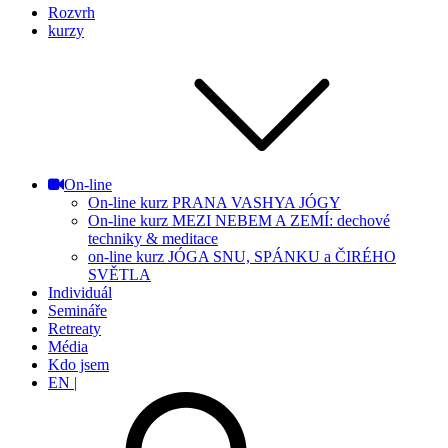
Rozvrh
kurzy
On-line
On-line kurz PRANA VASHYA JÓGY
On-line kurz MEZI NEBEM A ZEMÍ: dechové
techniky & meditace
on-line kurz JÓGA SNU, SPÁNKU a ČIRÉHO
SVĚTLA
Individuál
Semináře
Retreaty
Média
Kdo jsem
EN |