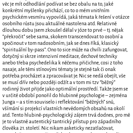
věc je mít odhodlání podívat se bez obalu na to, jaké
konkrétní myšlenky přichází, co to o mém vnitřním
psychickém vesmíru vypovídá, jaká témata k řešení v otázce
osobního růstu jsou aktuálně nastolena atd. Relativně
dlouhou dobu jsem zkoušel dělal v józe to prvé – tj. nějak
“překročit” sebe sama, skokem transcendovat to osobní a
spočinout v tom nadosobním, jak se dnes říká, klasický
“spirituální by-pass”. Ono to sice může na chvíli zafungovat,
dotyčný si skrze intenzivní meditace, dechové techniky
anebo třeba psychedelika k něčemu přičichne, cosi z toho
nasaje, ale těmi stínovými tématy je stejně tak či onak
potřeba procházet a zpracovávat je. Nic se nedá obejít, vše
se musí dřív nebo později odžít a v tom mi tzv “běžný”
rodinný život přijde jako optimální prostředí. Takže jsem se
v určité období ponořil do hlubinné psychologie – zejména
Junga – a s tím souviselo i reflektování “běžných” snů,
všímání si projekcí vlastních nevědomých obsahů na okolí
atd. Tento hlubině-psychologický zájem trvá dodnes, pro mě
je to vlastně autentický tantrický přístup pro západního
člověka 21. století. Nic nikam asketicky nezatlačovat,