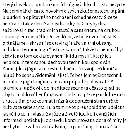
který člověk z popularizujících jógových knih často nevyčte.
Na seminářích často hovořím o svých zkušenostech, tápání,
bloudění a opětovného nacházení schůdné cesty. Sice te
nepůsobí tak vzletně a idealisticky, než kdybych se
zaštiťoval citací tradičních textů a sanskrtem, na druhou
stranu jsem dospěl k přesvědčení, že to je užitečnější. K
pránájámě – skrze ní se otevírají naše vnitřní obsahy,
indickou terminologií “čistí se karma”, takže to nemusí být
vždy jen o tom deklarovaném “klidu mysli”, který je s
nějakou inzerovanou dechovou technikou spojován.
Komu jde o jógu jako cestu řekněme “rozvoje vědomí” a
hlubšího sebeuvědomění, zjistí, že bez jemnějších technik
meditace jóga funguje v lepším případě polovičatě. A
jakmile si už člověk do meditace sedne tak často zjistí, že
aby to mohlo vůbec fungovat, bude asi přece jen dobré ruku
v ruce s tím prozkoumat i různá doporučení stran určité
kultivace sebe sama. Tu a tam život přeuspořádat, udělat si
jasněji o co mi vlastně v józe a životě jde, kolik vnějších
informací potřebuju opravdu konzumovat a do jaké míry je
nezbytné se zahlcovat dalšími, co jsou “moje témata” ke