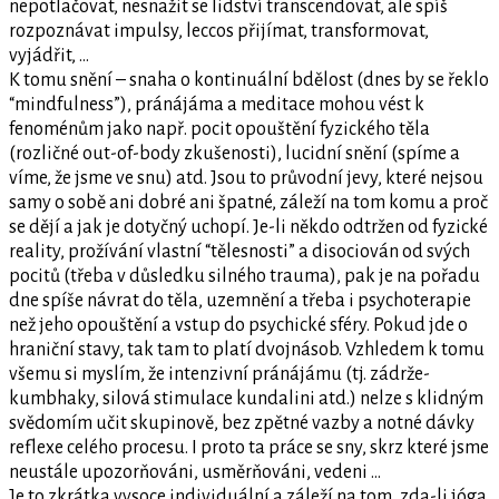
nepotlačovat, nesnažit se lidství transcendovat, ale spíš
rozpoznávat impulsy, leccos přijímat, transformovat,
vyjádřit, …
K tomu snění – snaha o kontinuální bdělost (dnes by se řeklo
“mindfulness”), pránájáma a meditace mohou vést k
fenoménům jako např. pocit opouštění fyzického těla
(rozličné out-of-body zkušenosti), lucidní snění (spíme a
víme, že jsme ve snu) atd. Jsou to průvodní jevy, které nejsou
samy o sobě ani dobré ani špatné, záleží na tom komu a proč
se dějí a jak je dotyčný uchopí. Je-li někdo odtržen od fyzické
reality, prožívání vlastní “tělesnosti” a disociován od svých
pocitů (třeba v důsledku silného trauma), pak je na pořadu
dne spíše návrat do těla, uzemnění a třeba i psychoterapie
než jeho opouštění a vstup do psychické sféry. Pokud jde o
hraniční stavy, tak tam to platí dvojnásob. Vzhledem k tomu
všemu si myslím, že intenzivní pránájámu (tj. zádrže-
kumbhaky, silová stimulace kundalini atd.) nelze s klidným
svědomím učit skupinově, bez zpětné vazby a notné dávky
reflexe celého procesu. I proto ta práce se sny, skrz které jsme
neustále upozorňováni, usměrňováni, vedeni …
Je to zkrátka vysoce individuální a záleží na tom, zda-li jóga