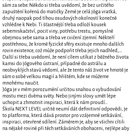
sám za sebe. Někdo si třeba uvědomí, že bez určitého
zapuštění kořenů do matičky Země je celá jóga vratká,
druhý naopak pod tíhou osudových okolností konečně
vzhlédne k Nebi. Ti šťastnější třeba odloží kousek
sebemrskačství, pocit viny, potřebu trestu, pomyslně
obejmou sebe sama a třeba ve cvičení zjemní. Někteří
postřehnou, že kromě fyzické sféry existuje mnoho dalších
rovin existence, což může podpořit třeba jejich nadhled,….
Další si třeba uvědomí, že není cílem utíkat z běžného života
kamsi do jógového ústraní, případně do astrálu a
neobvyklých stavů vědomí, ale že tento náš život ve hmotě je
sám o sobě velkou magií a hřištěm, kde se můžeme
mnohému naučit.
Jóga je v mém porozumění určitou snahou o vybudování
mostu mezi dvěma světy. Nebo jinými slovy umět lépe
uchopit a zhmotnit inspiraci, která k nám proudí…
Škola NEXT LEVEL určitě neumí dát definitivní odpovědi, je
to platforma, která dává prostor pro vzájemné setkávání,
inspiraci, otevřené sdílení. Záměrem je, aby se všichni cítili
na nějaké rovině při těch setkáváních obohaceni, nejlépe aby