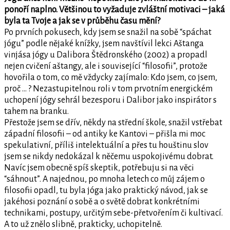
ponoří naplno. Většinou to vyžaduje zvláštní motivaci – jaká
byla ta Tvoje a jak se v průběhu času mění?
Po prvních pokusech, kdy jsem se snažil na sobě “spáchat
jógu” podle nějaké knížky, jsem navštívil lekci Aštanga
vinjása jógy u Dalibora Štědronského (2002) a propadl
nejen cvičení aštangy, ale i související “filosofii”, protože
hovořila o tom, co mě vždycky zajímalo: Kdo jsem, co jsem,
proč … ? Nezastupitelnou roli v tom prvotním energickém
uchopení jógy sehrál bezesporu i Dalibor jako inspirátor s
tahem na branku.
Přestože jsem se dřív, někdy na střední škole, snažil vstřebat
západní filosofii – od antiky ke Kantovi – přišla mi moc
spekulativní, příliš intelektuální a přes tu houštinu slov
jsem se nikdy nedokázal k něčemu uspokojivému dobrat.
Navíc jsem obecně spíš skeptik, potřebuju si na věci
“sáhnout”. A najednou, po mnoha letech co můj zájem o
filosofii opadl, tu byla jóga jako praktický návod, jak se
jakéhosi poznání o sobě a o světě dobrat konkrétními
technikami, postupy, určitým sebe-přetvořením či kultivací.
A to už znělo slibně, prakticky, uchopitelně.