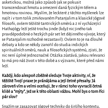
asketickou, možná jako způsob jak se pokusit
transcendovat hmotu a omezení daná fyzickým tělem a
hmotnou rovinou.. Myslím, že leckteré z těchto myšlenek lze
najít i v tom tolik zmiňovaném Patanjalim a klasické jógové
filosofii, ovšem těžiště tantrických směrů a z ní vycházející
Hathajógy leží ještě trochu jinde (když nic jiného tak
pravděpodobně o hezkých pár set let dějinného vývoje, který
se Patanjalim rozhodně nezastavil). Ovšem to je na dlouhé
debaty a kdo se někdy zanořil do studia indických
spirituálních směrů, nauk a filosofických systémů, zjisti, že
nic není úplně jednoznačné. Otázka zůstává, jakou relevanci
to má pro náš život v této době a s výzvami, které před námi
leží.
Každý, kdo alespoň zběžně sleduje Tvoje aktivity, ví, že
těžiště Tvojí praxe je pránájáma a její četné přesahy. Já
zároveň vím a velmi oceňuji, že v rámci toho vyvracíš četná
klišé a “mýty”, jež se k této oblasti vážou. Mohl bys o tom říci
pár slov?
Snažím se zasazovat jógové techniky do širšího kontextu,