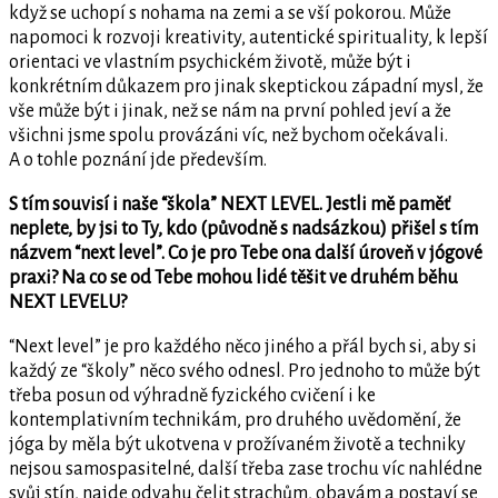
když se uchopí s nohama na zemi a se vší pokorou. Může
napomoci k rozvoji kreativity, autentické spirituality, k lepší
orientaci ve vlastním psychickém životě, může být i
konkrétním důkazem pro jinak skeptickou západní mysl, že
vše může být i jinak, než se nám na první pohled jeví a že
všichni jsme spolu provázáni víc, než bychom očekávali.
A o tohle poznání jde především.
S tím souvisí i naše “škola” NEXT LEVEL. Jestli mě paměť
neplete, by jsi to Ty, kdo (původně s nadsázkou) přišel s tím
názvem “next level”. Co je pro Tebe ona další úroveň v jógové
praxi? Na co se od Tebe mohou lidé těšit ve druhém běhu
NEXT LEVELU?
“Next level” je pro každého něco jiného a přál bych si, aby si
každý ze “školy” něco svého odnesl. Pro jednoho to může být
třeba posun od výhradně fyzického cvičení i ke
kontemplativním technikám, pro druhého uvědomění, že
jóga by měla být ukotvena v prožívaném životě a techniky
nejsou samospasitelné, další třeba zase trochu víc nahlédne
svůj stín, najde odvahu čelit strachům, obavám a postaví se