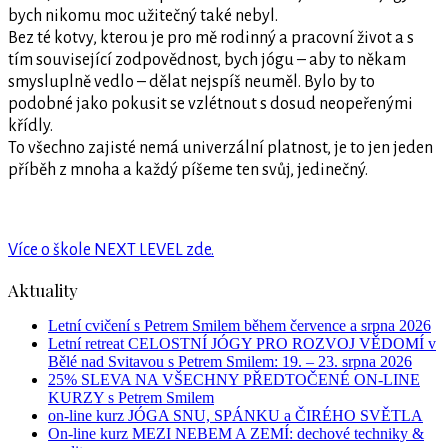
bych nikomu moc užitečný také nebyl.
Bez té kotvy, kterou je pro mě rodinný a pracovní život a s
tím související zodpovědnost, bych jógu – aby to někam
smysluplně vedlo – dělat nejspíš neuměl. Bylo by to
podobné jako pokusit se vzlétnout s dosud neopeřenými
křídly.
To všechno zajisté nemá univerzální platnost, je to jen jeden
příběh z mnoha a každý píšeme ten svůj, jedinečný.
Více o škole NEXT LEVEL zde.
Aktuality
Letní cvičení s Petrem Smilem během července a srpna 2026
Letní retreat CELOSTNÍ JÓGY PRO ROZVOJ VĚDOMÍ v
Bělé nad Svitavou s Petrem Smilem: 19. – 23. srpna 2026
25% SLEVA NA VŠECHNY PŘEDTOČENÉ ON-LINE
KURZY s Petrem Smilem
on-line kurz JÓGA SNU, SPÁNKU a ČIRÉHO SVĚTLA
On-line kurz MEZI NEBEM A ZEMÍ: dechové techniky &