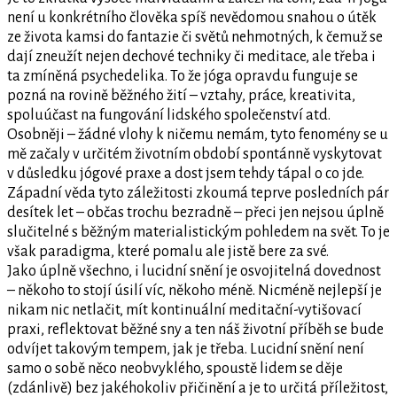
není u konkrétního člověka spíš nevědomou snahou o útěk
ze života kamsi do fantazie či světů nehmotných, k čemuž se
dají zneužít nejen dechové techniky či meditace, ale třeba i
ta zmíněná psychedelika. To že jóga opravdu funguje se
pozná na rovině běžného žití – vztahy, práce, kreativita,
spoluúčast na fungování lidského společenství atd.
Osobněji – žádné vlohy k ničemu nemám, tyto fenomény se u
mě začaly v určitém životním období spontánně vyskytovat
v důsledku jógové praxe a dost jsem tehdy tápal o co jde.
Západní věda tyto záležitosti zkoumá teprve posledních pár
desítek let – občas trochu bezradně – přeci jen nejsou úplně
slučitelné s běžným materialistickým pohledem na svět. To je
však paradigma, které pomalu ale jistě bere za své.
Jako úplně všechno, i lucidní snění je osvojitelná dovednost
– někoho to stojí úsilí víc, někoho méně. Nicméně nejlepší je
nikam nic netlačit, mít kontinuální meditační-vytišovací
praxi, reflektovat běžné sny a ten náš životní příběh se bude
odvíjet takovým tempem, jak je třeba. Lucidní snění není
samo o sobě něco neobvyklého, spoustě lidem se děje
(zdánlivě) bez jakéhokoliv přičinění a je to určitá příležitost,