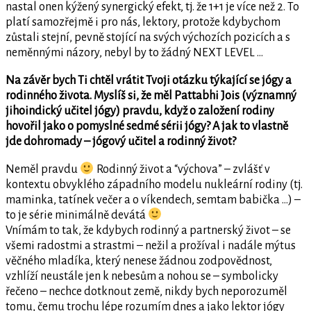
nastal onen kýžený synergický efekt, tj. že 1+1 je více než 2. To
platí samozřejmě i pro nás, lektory, protože kdybychom
zůstali stejní, pevně stojící na svých výchozích pozicích a s
neměnnými názory, nebyl by to žádný NEXT LEVEL …
Na závěr bych Ti chtěl vrátit Tvoji otázku týkající se jógy a
rodinného života. Myslíš si, že měl Pattabhi Jois (významný
jihoindický učitel jógy) pravdu, když o založení rodiny
hovořil jako o pomyslné sedmé sérii jógy? A jak to vlastně
jde dohromady – jógový učitel a rodinný život?
Neměl pravdu
Rodinný život a “výchova” – zvlášť v
kontextu obvyklého západního modelu nukleární rodiny (tj.
maminka, tatínek večer a o víkendech, semtam babička …) –
to je série minimálně devátá
Vnímám to tak, že kdybych rodinný a partnerský život – se
všemi radostmi a strastmi – nežil a prožíval i nadále mýtus
věčného mladíka, který nenese žádnou zodpovědnost,
vzhlíží neustále jen k nebesům a nohou se – symbolicky
řečeno – nechce dotknout země, nikdy bych neporozuměl
tomu, čemu trochu lépe rozumím dnes a jako lektor jógy