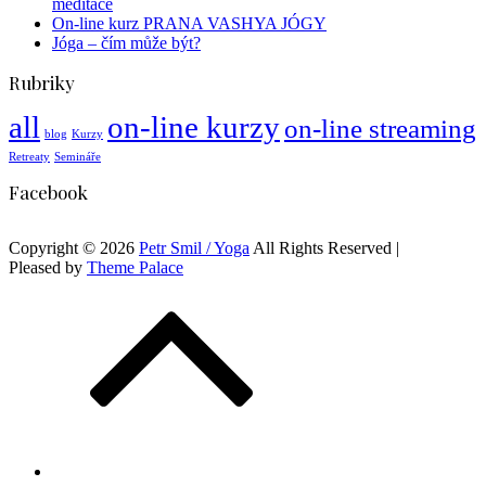
meditace
On-line kurz PRANA VASHYA JÓGY
Jóga – čím může být?
Rubriky
all
on-line kurzy
on-line streaming
blog
Kurzy
Retreaty
Semináře
Facebook
Copyright © 2026
Petr Smil / Yoga
All Rights Reserved |
Pleased by
Theme Palace