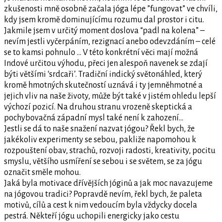
zkušenosti mně osobně začala jóga lépe ”fungovat” ve chvíli,
kdy jsem kromě dominujícímu rozumu dal prostor i citu.
Jakmile jsem v určitý moment doslova “padl na kolena” –
nevím jestli vyčerpáním, rezignací anebo odevzdáním – celé
se to kamsi pohnulo … V této konkrétní věci mají možná
Indové určitou výhodu, přeci jen alespoň navenek se zdají
býti většími ‘srdcaři’. Tradiční indický světonáhled, který
kromě hmotných skutečností uznává i ty jemněhmotné a
jejich vliv na naše životy, může být také v jistém ohledu lepší
výchozí pozicí. Na druhou stranu vrozeně skeptická a
pochybovačná západní mysl také není k zahození…
Jestli se dá to naše snažení nazvat jógou? Řekl bych, že
jakékoliv experimenty se sebou, pakliže napomohou k
rozpouštení obav, strachů, rozvoji radosti, kreativity, pocitu
smyslu, většího usmíření se sebou i se světem, se za jógu
označit směle mohou.
Jaká byla motivace dřívějších jóginů a jak moc navazujeme
na jógovou tradici? Popravdě nevím, řekl bych, že paleta
motivů, cílů a cest k nim vedoucím byla vždycky docela
pestrá. Někteří jógu uchopili energicky jako cestu