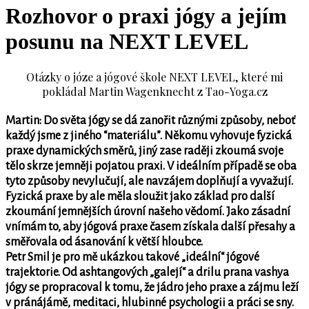
Rozhovor o praxi jógy a jejím
posunu na NEXT LEVEL
Otázky o józe a jógové škole NEXT LEVEL, které mi
pokládal Martin Wagenknecht z Tao-Yoga.cz
Martin: Do světa jógy se dá zanořit různými způsoby, neboť
každý jsme z jiného “materiálu”. Někomu vyhovuje fyzická
praxe dynamických směrů, jiný zase raději zkoumá svoje
tělo skrze jemněji pojatou praxi. V ideálním případě se oba
tyto způsoby nevylučují, ale navzájem doplňují a vyvažují.
Fyzická praxe by ale měla sloužit jako základ pro další
zkoumání jemnějších úrovní našeho vědomí. Jako zásadní
vnímám to, aby jógová praxe časem získala další přesahy a
směřovala od ásanování k větší hloubce.
Petr Smil je pro mě ukázkou takové „ideální“ jógové
trajektorie. Od ashtangových „galejí“ a drilu prana vashya
jógy se propracoval k tomu, že jádro jeho praxe a zájmu leží
v pránájámě, meditaci, hlubinné psychologii a práci se sny.