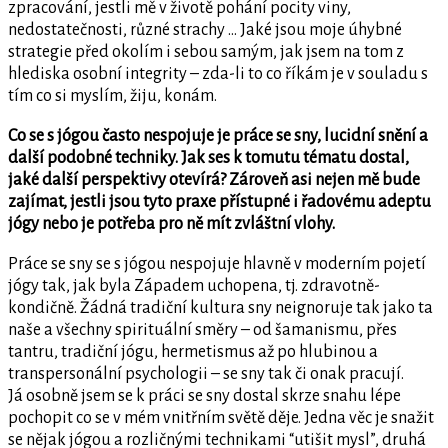
zpracování, jestli mě v životě pohání pocity viny,
nedostatečnosti, různé strachy … Jaké jsou moje úhybné
strategie před okolím i sebou samým, jak jsem na tom z
hlediska osobní integrity – zda-li to co říkám je v souladu s
tím co si myslím, žiju, konám.
Co se s jógou často nespojuje je práce se sny, lucidní snění a
další podobné techniky. Jak ses k tomutu tématu dostal,
jaké další perspektivy otevírá? Zároveň asi nejen mě bude
zajímat, jestli jsou tyto praxe přístupné i řadovému adeptu
jógy nebo je potřeba pro ně mít zvláštní vlohy.
Práce se sny se s jógou nespojuje hlavně v moderním pojetí
jógy tak, jak byla Západem uchopena, tj. zdravotně-
kondičně. Žádná tradiční kultura sny neignoruje tak jako ta
naše a všechny spirituální směry – od šamanismu, přes
tantru, tradiční jógu, hermetismus až po hlubinou a
transpersonální psychologii – se sny tak či onak pracují.
Já osobně jsem se k práci se sny dostal skrze snahu lépe
pochopit co se v mém vnitřním světě děje. Jedna věc je snažit
se nějak jógou a rozličnými technikami “utišit mysl”, druhá